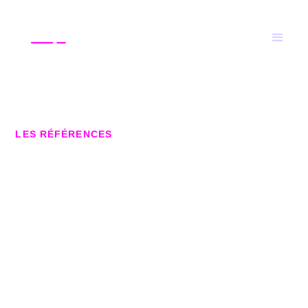
LES RÉFÉRENCES
Découvrez les références du
duo